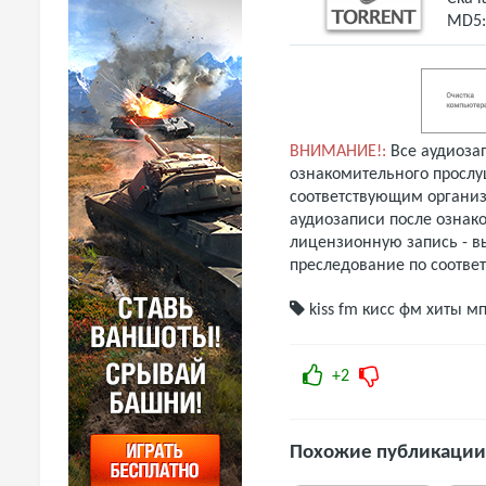
MD5
ВНИМАНИЕ!:
Все аудиоза
ознакомительного прослу
соответствующим организ
аудиозаписи после ознак
лицензионную запись - вы
преследование по соотве
kiss fm
кисс фм
хиты м
+2
Похожие публикации