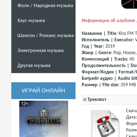
Фолк / Народная музыка
Хаус музыка
Информация об альбоме /
Название | Title:
Kiss FM 
Шансон / Романс музыка
Исполнитель | Executor:
Год | Year:
2019
Электронная музыка
Жанр | Genre:
Pop, House
Композиций | Tracks:
40
Другая музыка
Продолжительность | Dur
Формат/Кодек | Format/
Битрейт аудио | Audio bit
Размер | File size:
359 MB
ИГРАЙ ОНЛАЙН
Треклист
Скач
Дата
Форм
Разм
Скач