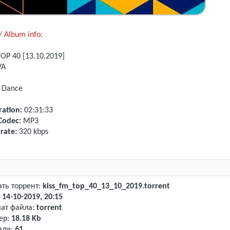
 Album info:
TOP 40
[13.10.2019]
VA
, Dance
ation:
02:31:33
Codec:
MP3
rate:
320 kbps
ать торрент:
kiss_fm_top_40_13_10_2019.torrent
:
14-10-2019, 20:15
ат файла:
torrent
ер:
18.18 Kb
али:
61