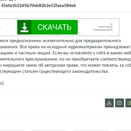
:
41efa1b22d5b70eb82b2e52faea584e6
писи предназначены исключительно для предварительного
шивания. Все права на исходные аудиоматериалы принадлежат
ациям и частным лицам. Если вы оставляете у себя в каком-либ
омительного прослушивания, но не приобретаете соответствую
 нарушаете закон об авторском праве, что может повлечь за со
тствующим статьям существующего законодательства.
p3