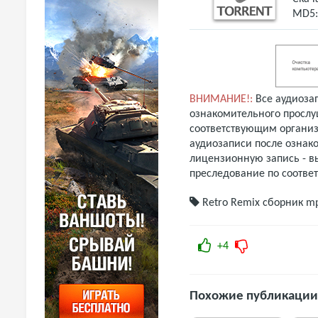
MD5
ВНИМАНИЕ!:
Все аудиоза
ознакомительного прослу
соответствующим организ
аудиозаписи после ознак
лицензионную запись - вы
преследование по соотве
Retro Remix
сборник m
+4
Похожие публикации