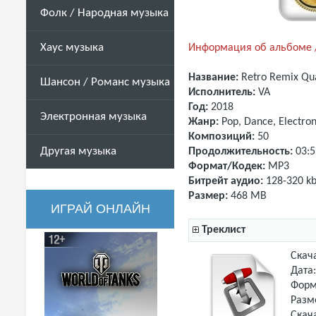
Фолк / Народная музыка
Хаус музыка
Информация об альбоме /
Название:
Retro Remix Qua
Шансон / Романс музыка
Исполнитель:
VA
Год:
2018
Электронная музыка
Жанр:
Pop, Dance, Electron
Композиций:
50
Другая музыка
Продолжительность:
03:5
Формат/Кодек:
MP3
Битрейт аудио:
128-320 kb
Размер:
468 MB
ИГРАЙ ОНЛАЙН
Треклист
Скач
Дата
Форм
Разм
Скач