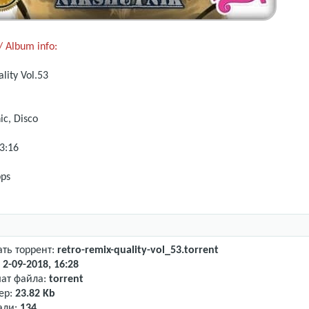
 Album info:
lity
Vol.53
ic, Disco
3:16
ps
ать торрент:
retro-remix-quality-vol_53.torrent
:
2-09-2018, 16:28
ат файла:
torrent
ер:
23.82 Kb
али:
134