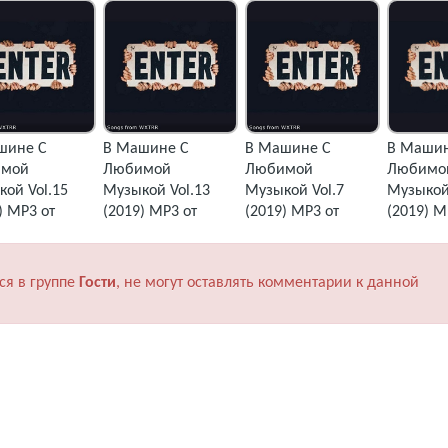
шине С
В Машине С
В Машине С
В Машин
мой
Любимой
Любимой
Любимо
ой Vol.15
Музыкой Vol.13
Музыкой Vol.7
Музыкой 
) MP3 от
(2019) MP3 от
(2019) MP3 от
(2019) M
R
WXTRR
WXTRR
WXTRR
ся в группе
Гости
, не могут оставлять комментарии к данной