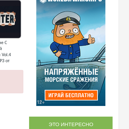
е С
й
Vol.4
P3 от
ЭТО ИНТЕРЕСНО