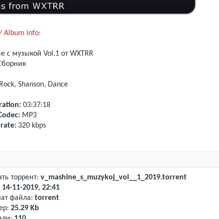
 Album info:
е с музыкой Vol.1 от WXTRR
борник
 Rock, Shanson, Dance
ation:
03:37:18
Codec:
MP3
rate:
320 kbps
ать торрент:
v_mashine_s_muzykoj_vol__1_2019.torrent
:
14-11-2019, 22:41
ат файла:
torrent
ер:
25.29 Kb
али:
110