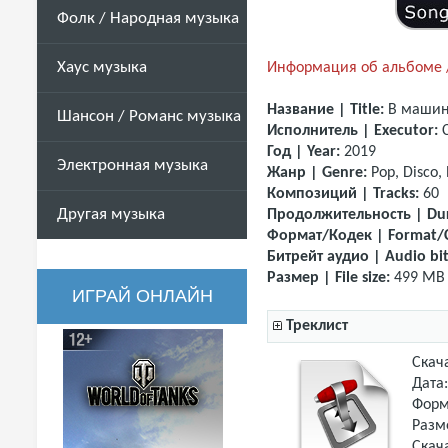
Фолк / Народная музыка
Хаус музыка
Информация об альбоме /
Название | Title:
В машин
Шансон / Романс музыка
Исполнитель | Executor:
С
Год | Year:
2019
Электронная музыка
Жанр | Genre:
Pop, Disco,
Композиций | Tracks:
60
Другая музыка
Продолжительность | Dur
Формат/Кодек | Format/
Битрейт аудио | Audio bit
Размер | File size:
499 MB
ИГРАЙ ОНЛАЙН
Треклист
Скач
Дата
Форм
Разм
Скач