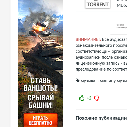
MD5
ВНИМАНИЕ!:
Все аудиоза
ознакомительного прослу
соответствующим организ
аудиозаписи после ознак
лицензионную запись - вы
преследование по соотве
музыка в машину
музы
+2
Похожие публикации