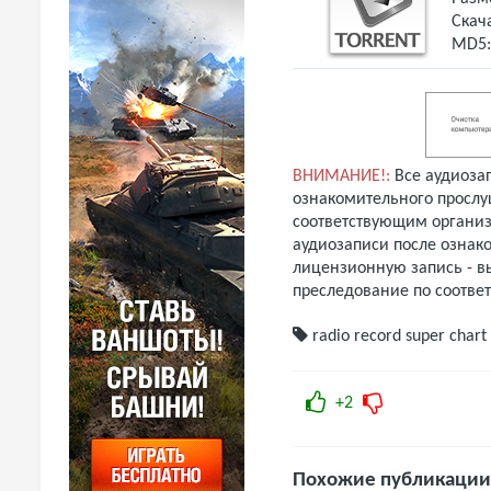
Скач
MD5
ВНИМАНИЕ!:
Все аудиоза
ознакомительного прослу
соответствующим организ
аудиозаписи после ознак
лицензионную запись - вы
преследование по соотве
radio record
super chart
+2
Похожие публикации