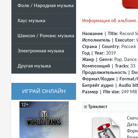
Фолк / Народная музыка
Хаус музыка
Информация об альбоме /
Название | Title:
Record S
Шансон / Романс музыка
Исполнитель | Executor:
Страна
| Country
: Россия
Электронная музыка
Год | Year:
2019
Жанр | Genre:
Pop, Dance
Другая музыка
Композиций | Tracks:
33
Продолжительность | Dur
Формат/Кодек | Format/
Битрейт аудио | Audio bit
ИГРАЙ ОНЛАЙН
Размер | File size:
249 MB
Треклист
Скач
Дата
Форм
Разм