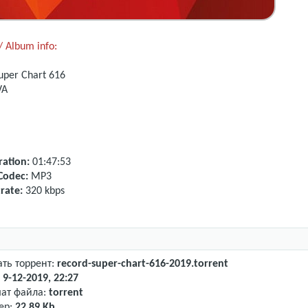
 Album info:
uper Chart
616
VA
ation:
01:47:53
Codec:
MP3
rate:
320 kbps
ать торрент:
record-super-chart-616-2019.torrent
:
9-12-2019, 22:27
ат файла:
torrent
ер:
22.89 Kb