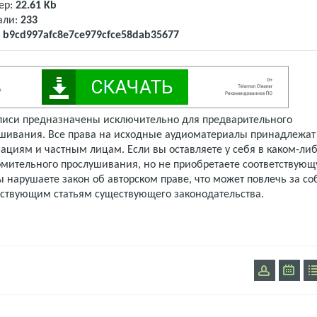
ер:
22.61 Kb
али:
233
:
b9cd997afc8e7ce979cfce58dab35677
писи предназначены исключительно для предварительного
шивания. Все права на исходные аудиоматериалы принадлежат
ациям и частным лицам. Если вы оставляете у себя в каком-либ
омительного прослушивания, но не приобретаете соответствую
 нарушаете закон об авторском праве, что может повлечь за со
тствующим статьям существующего законодательства.