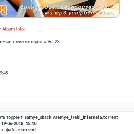
 Album info:
мые треки интернета Vol.23
9:45
ать торрент:
samye_skachivaemye_treki_interneta.torrent
:
19-06-2018, 18:10
ат файла:
torrent