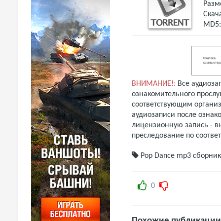
Разм
Скач
MD5
ВНИМАНИЕ!:
Все аудиоза
ознакомительного прослу
соответствующим организ
аудиозаписи после ознак
лицензионную запись - вы
преследование по соотве
Pop
Dance
mp3
сборник
0
Похожие публикации