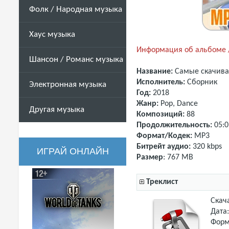
Фолк / Народная музыка
Хаус музыка
Информация об альбоме /
Шансон / Романс музыка
Название:
Самые скачивае
Исполнитель:
Сборник
Электронная музыка
Год:
2018
Жанр:
Pop
,
Dance
Другая музыка
Композиций:
88
Продолжительность:
05:0
Формат/Кодек:
MP3
Битрейт аудио:
320 kbps
ИГРАЙ ОНЛАЙН
Размер
: 767 MB
Треклист
Скач
Дата
Форм