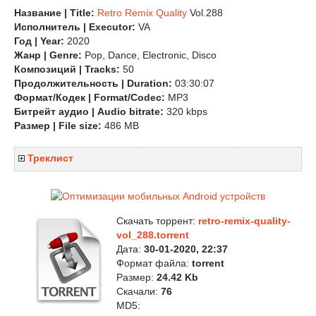
Название | Title:
Retro Remix Quality
Vol.288
Исполнитель | Executor:
VA
Год | Year:
2020
Жанр | Genre:
Pop, Dance, Electronic, Disco
Композиций | Tracks:
50
Продолжительность | Duration:
03:30:07
Формат/Кодек | Format/Codec:
MP3
Битрейт аудио | Audio bitrate:
320 kbps
Размер | File size:
486 MB
Треклист
Скачать торрент:
retro-remix-quality-
vol_288.torrent
Дата:
30-01-2020, 22:37
Формат файла:
torrent
Размер:
24.42 Kb
Скачали:
76
MD5: