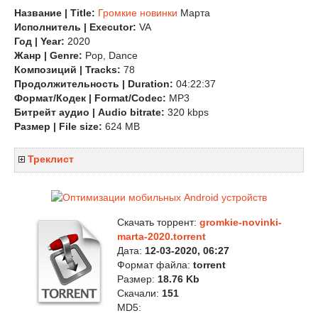
Название | Title:
Громкие новинки
Марта
Исполнитель | Executor:
VA
Год | Year:
2020
Жанр | Genre:
Pop, Dance
Композиций | Tracks:
78
Продолжительность | Duration:
04:22:37
Формат/Кодек | Format/Codec:
MP3
Битрейт аудио | Audio bitrate:
320 kbps
Размер | File size:
624 MB
Треклист
Скачать торрент:
gromkie-novinki-
marta-2020.torrent
Дата:
12-03-2020, 06:27
Формат файла:
torrent
Размер:
18.76 Kb
Скачали:
151
MD5: