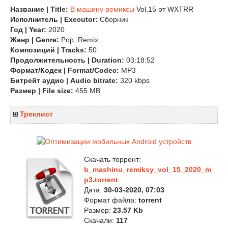
Название | Title:
B машину ремиксы
Vol.15 от WXTRR
Исполнитель | Executor:
Сборник
Год | Year:
2020
Жанр | Genre:
Pop, Remix
Композиций | Tracks:
50
Продолжительность | Duration:
03:18:52
Формат/Кодек | Format/Codec:
MP3
Битрейт аудио | Audio bitrate:
320 kbps
Размер | File size:
455 MB
Треклист
Скачать торрент:
b_mashinu_remiksy_vol_15_2020_m
p3.torrent
Дата:
30-03-2020, 07:03
Формат файла:
torrent
Размер:
23.57 Kb
Скачали:
117