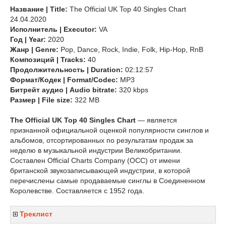
Название | Title:
The Official UK Top 40 Singles Chart
24.04.2020
Исполнитель | Executor:
VA
Год | Year:
2020
Жанр | Genre:
Pop, Dance, Rock, Indie, Folk, Hip-Hop, RnB
Композиций | Tracks:
40
Продолжительность | Duration:
02:12:57
Формат/Кодек | Format/Codec:
MP3
Битрейт аудио | Audio bitrate:
320 kbps
Размер | File size:
322 MB
The Official UK Top 40 Singles Chart
— является
признанной официальной оценкой популярности синглов и
альбомов, отсортированных по результатам продаж за
неделю в музыкальной индустрии Великобритании.
Составлен Official Charts Company (OCC) от имени
британской звукозаписывающей индустрии, в которой
перечислены самые продаваемые синглы в Соединенном
Королевстве. Составляется с 1952 года.
Треклист