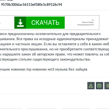
:
9570b300dac56113ef580c5c89126c94
писи предназначены исключительно для предварительного
шивания. Все права на исходные аудиоматериалы принадлежат
ациям и частным лицам. Если вы оставляете у себя в каком-либ
омительного прослушивания, но не приобретаете соответствую
 нарушаете закон об авторском праве, что может повлечь за со
тствующим статьям существующего законодательства.
учшие новинки mp
новинки мп3
музыка без зайцев