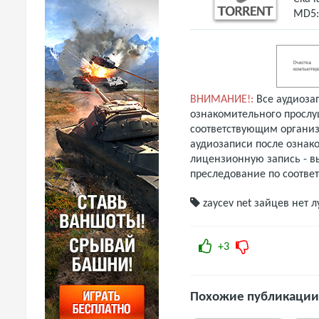
MD5
ВНИМАНИЕ!:
Все аудиоза
ознакомительного прослу
соответствующим организ
аудиозаписи после ознак
лицензионную запись - вы
преследование по соотве
zaycev net
зайцев нет
л
+3
Похожие публикации