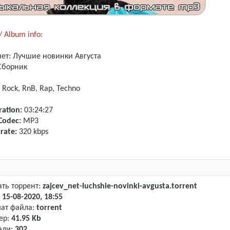
 Album info:
ет: Лучшие новинки Августа
борник
 Rock, RnB, Rap, Techno
ation:
03:24:27
Codec:
MP3
rate:
320 kbps
ать торрент:
zajcev_net-luchshie-novinki-avgusta.torrent
:
15-08-2020, 18:55
ат файла:
torrent
ер:
41.95 Kb
али:
302