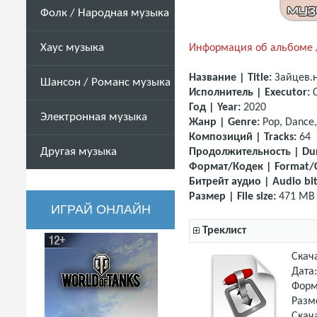
Фолк / Народная музыка
Хаус музыка
Информация об альбоме /
Название | Title:
Зайцев.н
Шансон / Романс музыка
Исполнитель | Executor:
С
Год | Year:
2020
Электронная музыка
Жанр | Genre:
Pop, Dance,
Композиций | Tracks:
64
Другая музыка
Продолжительность | Dur
Формат/Кодек | Format/
Битрейт аудио | Audio bit
Размер | File size:
471 MB
ИГРАЙ ОНЛАЙН
Треклист
Скач
Дата
Форм
Разм
Скач