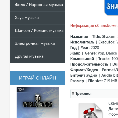
Фолк / Народная музыка
Хаус музыка
Информация об альбоме /
Шансон / Романс музыка
Название | Title:
Shazam: 
Исполнитель | Executor:
Электронная музыка
Год | Year:
2020
Жанр | Genre:
Pop, Dance
Другая музыка
Композиций | Tracks:
100
Продолжительность | Dur
Формат/Кодек | Format/
Битрейт аудио | Audio bit
ИГРАЙ ОНЛАЙН
Размер | File size:
719 MB
Треклист
Скач
Дата
Форм