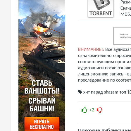
Разм
Скач
MD5
ВНИМАНИЕ!:
Все аудиоза
ознакомительного прослу
соответствующим организ
аудиозаписи после ознак
лицензионную запись - вы
преследование по соотве
хит парад
shazam
топ 1
+2
Похожие публикации