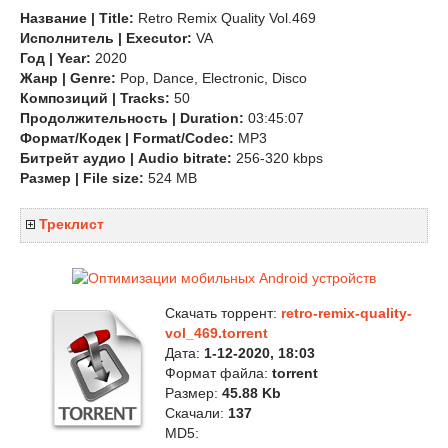
Название | Title:
Retro Remix Quality Vol.469
Исполнитель | Executor:
VA
Год | Year:
2020
Жанр | Genre:
Pop, Dance, Electronic, Disco
Композиций | Tracks:
50
Продолжительность | Duration:
03:45:07
Формат/Кодек | Format/Codec:
MP3
Битрейт аудио | Audio bitrate:
256-320 kbps
Размер | File size:
524 MB
Треклист
Скачать торрент:
retro-remix-quality-
vol_469.torrent
Дата:
1-12-2020, 18:03
Формат файла:
torrent
Размер:
45.88 Kb
Скачали:
137
MD5: