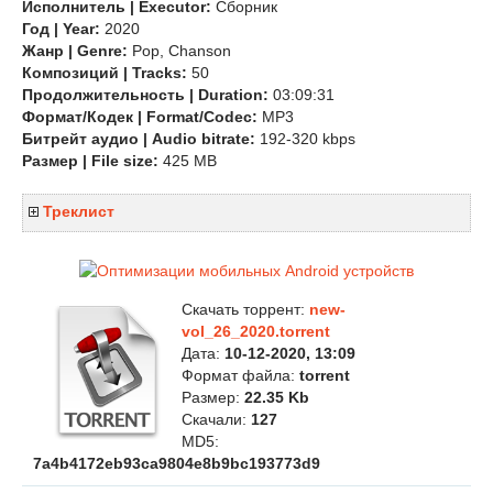
Исполнитель | Executor:
Сборник
Год | Year:
2020
Жанр | Genre:
Pop, Chanson
Композиций | Tracks:
50
Продолжительность | Duration:
03:09:31
Формат/Кодек | Format/Codec:
MP3
Битрейт аудио | Audio bitrate:
192-320 kbps
Размер | File size:
425 MB
Треклист
Скачать торрент:
new-
vol_26_2020.torrent
Дата:
10-12-2020, 13:09
Формат файла:
torrent
Размер:
22.35 Kb
Скачали:
127
MD5:
7a4b4172eb93ca9804e8b9bc193773d9