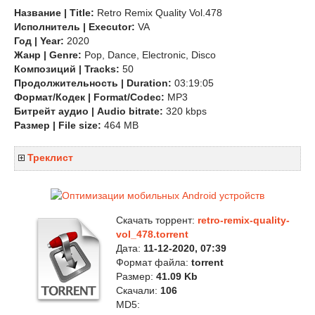
Название | Title:
Retro Remix Quality Vol.478
Исполнитель | Executor:
VA
Год | Year:
2020
Жанр | Genre:
Pop, Dance, Electronic, Disco
Композиций | Tracks:
50
Продолжительность | Duration:
03:19:05
Формат/Кодек | Format/Codec:
MP3
Битрейт аудио | Audio bitrate:
320 kbps
Размер | File size:
464 MB
Треклист
Скачать торрент:
retro-remix-quality-
vol_478.torrent
Дата:
11-12-2020, 07:39
Формат файла:
torrent
Размер:
41.09 Kb
Скачали:
106
MD5: