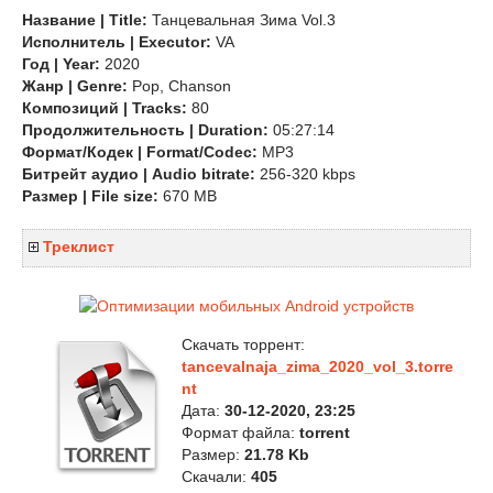
Название | Title:
Танцевальная Зима Vol.3
Исполнитель | Executor:
VA
Год | Year:
2020
Жанр | Genre:
Pop, Chanson
Композиций | Tracks:
80
Продолжительность | Duration:
05:27:14
Формат/Кодек | Format/Codec:
MP3
Битрейт аудио | Audio bitrate:
256-320 kbps
Размер | File size:
670 MB
Треклист
Скачать торрент:
tancevalnaja_zima_2020_vol_3.torre
nt
Дата:
30-12-2020, 23:25
Формат файла:
torrent
Размер:
21.78 Kb
Скачали:
405