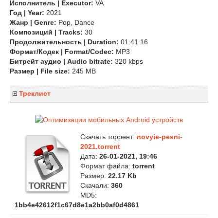
Исполнитель | Executor:
VA
Год | Year:
2021
Жанр | Genre:
Pop, Dance
Композиций | Tracks:
30
Продолжительность | Duration:
01:41:16
Формат/Кодек | Format/Codec:
MP3
Битрейт аудио | Audio bitrate:
320 kbps
Размер | File size:
245 MB
Треклист
Скачать торрент:
novyie-pesni-
2021.torrent
Дата:
26-01-2021, 19:46
Формат файла:
torrent
Размер:
22.17 Kb
Скачали:
360
MD5:
1bb4e42612f1c67d8e1a2bb0af0d4861