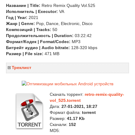
Название | Title:
Retro Remix Quality Vol.525
Исполнитель | Executor:
VA
Год | Year:
2021
Жанр | Genre:
Pop, Dance, Electronic, Disco
Композиций | Tracks:
50
Продолжительность | Duration:
03:22:42
Формат/Кодек | Format/Codec:
MP3
Битрейт аудио | Audio bitrate:
128-320 kbps
Размер | File size:
471 MB
Треклист
Скачать торрент:
retro-remix-quality-
vol_525.torrent
Дата:
27-01-2021, 18:27
Формат файла:
torrent
Размер:
41.17 Kb
Скачали:
152
MD5: