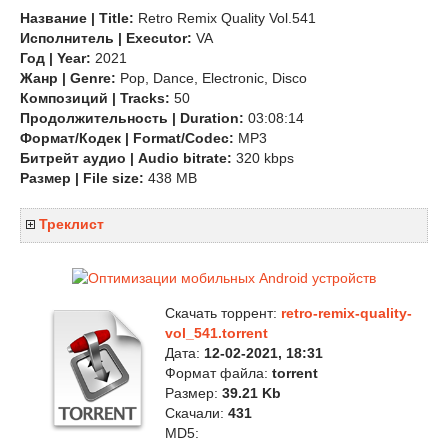
Название | Title:
Retro Remix Quality Vol.541
Исполнитель | Executor:
VA
Год | Year:
2021
Жанр | Genre:
Pop, Dance, Electronic, Disco
Композиций | Tracks:
50
Продолжительность | Duration:
03:08:14
Формат/Кодек | Format/Codec:
MP3
Битрейт аудио | Audio bitrate:
320 kbps
Размер | File size:
438 MB
Треклист
Скачать торрент:
retro-remix-quality-
vol_541.torrent
Дата:
12-02-2021, 18:31
Формат файла:
torrent
Размер:
39.21 Kb
Скачали:
431
MD5: