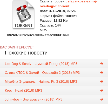
Скачать торрент:
slava-kpss-zamaj-
overhajp-3.torrent
Дата:
4-11-2018, 02:26
Формат файла:
torrent
Размер:
12.82 Kb
Скачали:
144
MD5:
09269739d2b32ed0942afcf2d9d314c0
ВАС ЗАИНТЕРЕСУЕТ
Похожие новости
Loc-Dog & Scady - Шумный Город (2018) MP3
Слава КПСС & Замай - Оверхайп 2 (2018) MP3
MiyaGi x Эндшпиль - Hajime, Pt. 3 (2018) MP3
Krec - Head (2018) MP3
Johnyboy - Вне времени (2018) MP3