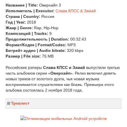
Название | Title:
Оверхайп 3
Исполнитель | Executor:
Слава КПСС & Замай
Страна | Country:
Россия
Год | Year:
2018
Жанр | Genre:
Rap, Hip-Hop
Композиций | Tracks:
9
Продолжительность | Duration:
00:32:43
Формат/Кодек | Format/Codec:
MP3
Битрейт аудио | Audio bitrate:
320 kbps
Размер | File size:
75 MB
Российские рэперы
Слава КПСС и Замай
выпустили третью
часть альбомов серии «
Оверхайп
». Релиз включил девять
новых треков от золотого дуэта, чья новая музыка
воспринимается слушателями как блажь. Премьера этого
альбома состоялась 2 ноября 2018 года.
Треклист