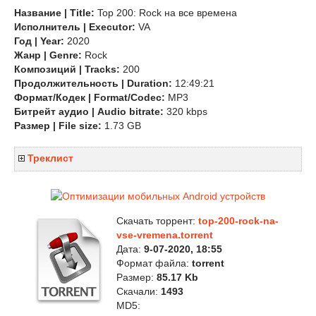
Название | Title:
Top 200: Rock на все времена
Исполнитель | Executor:
VA
Год | Year:
2020
Жанр | Genre:
Rock
Композиций | Tracks:
200
Продолжительность | Duration:
12:49:21
Формат/Кодек | Format/Codec:
MP3
Битрейт аудио | Audio bitrate:
320 kbps
Размер | File size:
1.73 GB
Треклист
Скачать торрент:
top-200-rock-na-
vse-vremena.torrent
Дата:
9-07-2020, 18:55
Формат файла:
torrent
Размер:
85.17 Kb
Скачали:
1493
MD5: