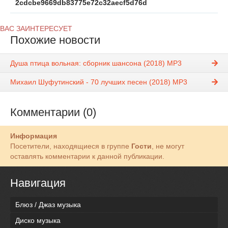
2cdcbe9669db83775e72c32aecf5d76d
ВАС ЗАИНТЕРЕСУЕТ
Похожие новости
Душа птица вольная: сборник шансона (2018) MP3
Михаил Шуфутинский - 70 лучших песен (2018) MP3
Комментарии (0)
Информация
Посетители, находящиеся в группе
Гости
, не могут
оставлять комментарии к данной публикации.
Навигация
Блюз / Джаз музыка
Диско музыка