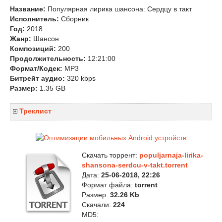
Название:
Популярная лирика шансона: Сердцу в такт
Исполнитель:
Сборник
Год:
2018
Жанр:
Шансон
Композиций:
200
Продолжительность:
12:21:00
Формат/Кодек:
MP3
Битрейт аудио:
320 kbps
Размер:
1.35 GB
Треклист
Скачать торрент:
populjarnaja-lirika-
shansona-serdcu-v-takt.torrent
Дата:
25-06-2018, 22:26
Формат файла:
torrent
Размер:
32.26 Kb
Скачали:
224
MD5: