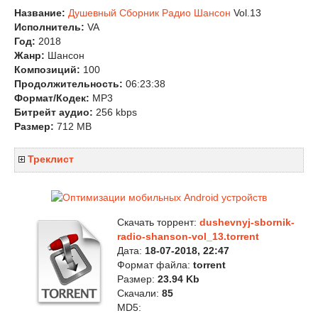
Название:
Душевный Сборник Радио Шансон
Vol.13
Исполнитель:
VA
Год:
2018
Жанр:
Шансон
Композиций:
100
Продолжительность:
06:23:38
Формат/Кодек:
MP3
Битрейт аудио:
256 kbps
Размер:
712 MB
Треклист
Скачать торрент:
dushevnyj-sbornik-
radio-shanson-vol_13.torrent
Дата:
18-07-2018, 22:47
Формат файла:
torrent
Размер:
23.94 Kb
Скачали:
85
MD5: