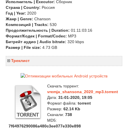
Исполнитель | Executor:
Сборник
Страна | Country:
Россия
Год | Year:
2020
Жанр | Genre:
Chanson
Композиций | Tracks:
530
Продолжительность | Duration:
01:11:03:16
Формат/Кодек | Format/Codec:
MP3
Битрейт аудио | Audio bitrate:
320 kbps
Размер | File size:
4.73 GB
Треклист
Скачать торрент:
vremja_shansona_2020_mp3.torrent
Дата:
31-01-2020, 19:05
Формат файла:
torrent
Размер:
62.14 Kb
Скачали:
738
MD5:
7f64976290086a480c3ee077e330e898