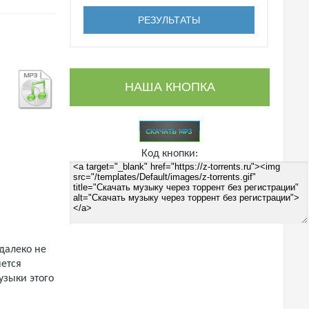
НАША КНОПКА
Код кнопки:
далеко не
яется
зыки этого