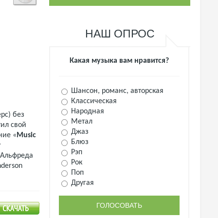
НАШ ОПРОС
Какая музыка вам нравится?
Шансон, романс, авторская
Классическая
Народная
рс) без
Метал
тил свой
Джаз
ние «
Music
Блюз
y
Рэп
 Альфреда
Рок
nderson
Поп
Другая