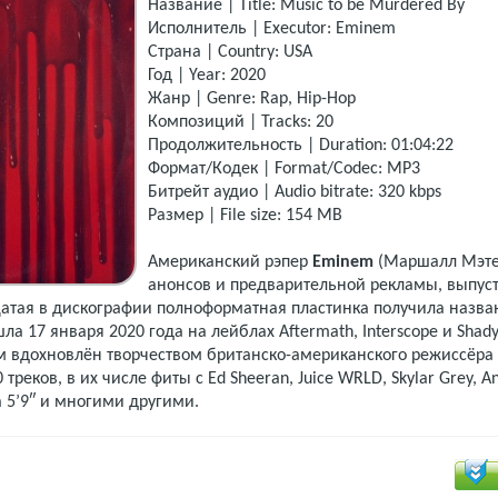
Название | Title: Music to be Murdered By
Исполнитель | Executor: Eminem
Страна | Country: USA
Год | Year: 2020
Жанр | Genre: Rap, Hip-Hop
Композиций | Tracks: 20
Продолжительность | Duration: 01:04:22
Формат/Кодек | Format/Codec: MP3
Битрейт аудио | Audio bitrate: 320 kbps
Размер | File size: 154 MB
Американский рэпер
Eminem
(Маршалл Мэте
анонсов и предварительной рекламы, выпус
тая в дискографии полноформатная пластинка получила назва
ла 17 января 2020 года на лейблах Aftermath, Interscope и Shad
ом вдохновлён творчеством британско-американского режиссёра
треков, в их числе фиты с Ed Sheeran, Juice WRLD, Skylar Grey, A
da 5’9″ и многими другими.