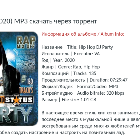
2020) MP3 скачать через торрент
Информация об альбоме / Album info:
Название | Title: Hip Hop DJ Party
Исполнитель | Executor: VA
Год | Year: 2020
Жанр | Genre: Rap, Hip Hop
Композиций | Tracks: 135
Продолжительность | Duration: 07:29:47
Формат/Кодек | Format/Codec: MP3
Битрейт аудио | Audio bitrate: 320 kbps
Размер | File size: 1.01 GB
В настоящее время стиль хип хопа занимает 
последнее место в музыкальной нише и явл
востребованным среди многих любителей му
обна создать настроение и настроить на позитивный лад.