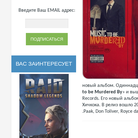
Введите Ваш EMAIL адрес:
ВАС ЗАИНТЕРЕСУЕТ
новый альбом. Одиннадца
to be Murdered By
» и выш
Records. Его новый альб
Хичкока. В релиз вошло 20 
.Paak, Don Toliver, Royce 