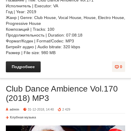
Название | Title: Club Dance Ambience Vol.171
Исполнитель | Executor: VA
Год | Year: 2019
Жанр | Genre: Club House, Vocal House, House, Electro House,
Progressive House
Композиций | Tracks: 100
Продолжительность | Duration: 07:08:18
Формат/Кодек | Format/Codec: MP3
Битрейт аудио | Audio bitrate: 320 kbps
Размер | File size: 980 MB
Подробнее
0
Club Dance Ambience Vol.170
(2018) MP3
admin
31-12-2018, 14:40
2 429
Клубная музыка