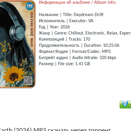
Информация об альбоме / Album info:
Название | Title: Daydream Drift
Исполнитель | Executor: VA
Год | Year: 2026
Жанр | Genre: Chillout, Electronic, Relax, Expe
Композиций | Tracks: 170
Продолжительность | Duration: 10:25:06
Формат/Кодек | Format/Codec: MP3
Битрейт аудио | Audio bitrate: 320 kbps
Размер | File size: 1.41 GB
Earth (2026) MP3 скачать через торрент