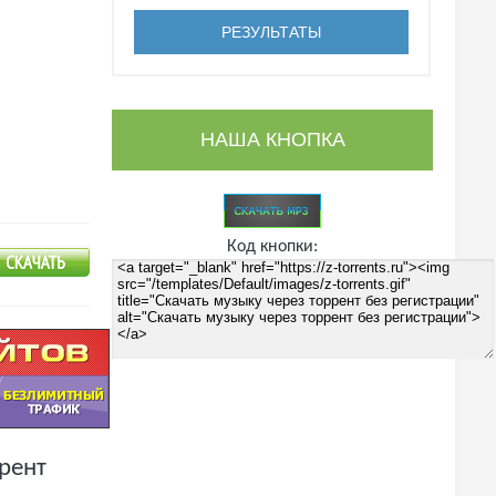
НАША КНОПКА
Код кнопки:
ррент