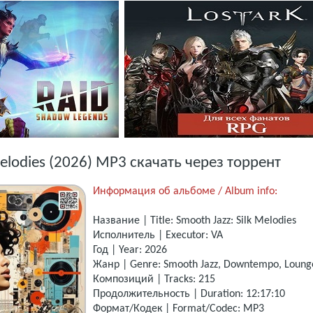
Melodies (2026) MP3 скачать через торрент
Информация об альбоме / Album info:
Название | Title: Smooth Jazz: Silk Melodies
Исполнитель | Executor: VA
Год | Year: 2026
Жанр | Genre: Smooth Jazz, Downtempo, Loun
Композиций | Tracks: 215
Продолжительность | Duration: 12:17:10
Формат/Кодек | Format/Codec: MP3