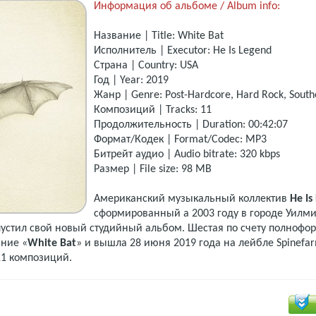
Информация об альбоме / Album info:
Название | Title: White Bat
Исполнитель | Executor: He Is Legend
Страна | Country: USA
Год | Year: 2019
Жанр | Genre: Post-Hardcore, Hard Rock, South
Композиций | Tracks: 11
Продолжительность | Duration: 00:42:07
Формат/Кодек | Format/Codec: MP3
Битрейт аудио | Audio bitrate: 320 kbps
Размер | File size: 98 MB
Американский музыкальный коллектив
He Is
сформированный а 2003 году в городе Уилм
пустил свой новый студийный альбом. Шестая по счету полнофо
ание «
White Bat
» и вышла 28 июня 2019 года на лейбле Spinefar
11 композиций.