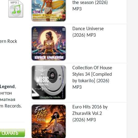
the season (2026)
MP3
Dance Universe
(2026) MP3
ern Rock
Collection Of House
Styles 34 [Compiled
by tokarilo] (2026)
 Legend
,
MP3
ингтон
рматная
m Records.
Euro Hits 2016 by
Zhuravlik Vol.2
(2026) MP3