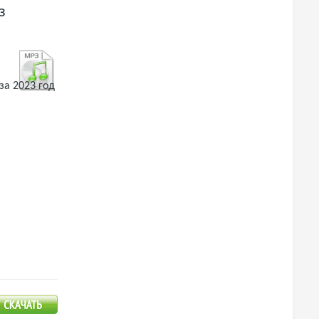
з
за 2023 год