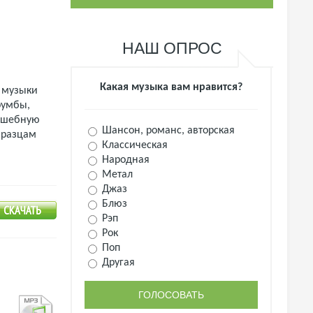
НАШ ОПРОС
Какая музыка вам нравится?
й музыки
румбы,
олшебную
Шансон, романс, авторская
бразцам
Классическая
Народная
Метал
Джаз
Блюз
Рэп
Рок
Поп
Другая