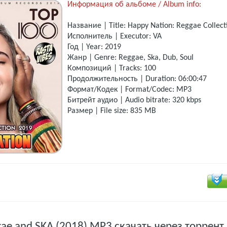
Информация об альбоме / Album info:
Название | Title: Happy Nation: Reggae Collect
Исполнитель | Executor: VA
Год | Year: 2019
Жанр | Genre: Reggae, Ska, Dub, Soul
Композиций | Tracks: 100
Продолжительность | Duration: 06:00:47
Формат/Кодек | Format/Codec: MP3
Битрейт аудио | Audio bitrate: 320 kbps
Размер | File size: 835 MB
ggae and SKA (2018) MP3 скачать через торрент