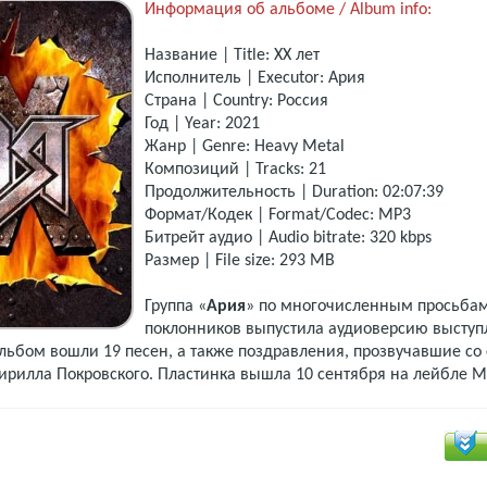
Информация об альбоме / Album info:
Название | Title: XX лет
Исполнитель | Executor: Ария
Страна | Country: Россия
Год | Year: 2021
Жанр | Genre: Heavy Metal
Композиций | Tracks: 21
Продолжительность | Duration: 02:07:39
Формат/Кодек | Format/Codec: MP3
Битрейт аудио | Audio bitrate: 320 kbps
Размер | File size: 293 MB
Группа «
Ария
» по многочисленным просьба
поклонников выпустила аудиоверсию выступ
 альбом вошли 19 песен, а также поздравления, прозвучавшие со
рилла Покровского. Пластинка вышла 10 сентября на лейбле M