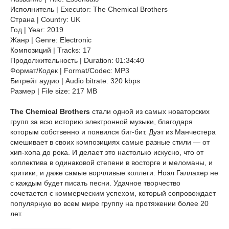
Исполнитель | Executor: The Chemical Brothers
Страна | Country: UK
Год | Year: 2019
Жанр | Genre: Electronic
Композиций | Tracks: 17
Продолжительность | Duration: 01:34:40
Формат/Кодек | Format/Codec: MP3
Битрейт аудио | Audio bitrate: 320 kbps
Размер | File size: 217 MB
The Chemical Brothers
стали одной из самых новаторских
групп за всю историю электронной музыки, благодаря
которым собственно и появился биг-бит. Дуэт из Манчестера
смешивает в своих композициях самые разные стили — от
хип-хопа до рока. И делает это настолько искусно, что от
коллектива в одинаковой степени в восторге и меломаны, и
критики, и даже самые ворчливые коллеги: Ноэл Галлахер не
с каждым будет писать песни. Удачное творчество
сочетается с коммерческим успехом, который сопровождает
популярную во всем мире группу на протяжении более 20
лет.