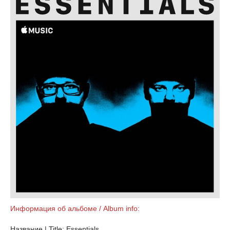
Информация об альбоме / Album info:
Название | Title: Essentials