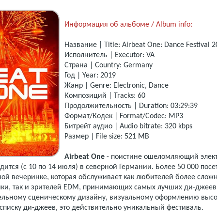
Информация об альбоме / Album info:
Название | Title: Airbeat One: Dance Festival 
Исполнитель | Executor: VA
Страна | Country: Germany
Год | Year: 2019
Жанр | Genre: Electronic, Dance
Композиций | Tracks: 60
Продолжительность | Duration: 03:29:39
Формат/Кодек | Format/Codec: MP3
Битрейт аудио | Audio bitrate: 320 kbps
Размер | File size: 521 MB
Airbeat One
- поистине ошеломляющий элек
дится (с 10 по 14 июля) в северной Германии. Более 50 000 посе
ной вечеринке, которая обслуживает как любителей более слож
ыки, так и зрителей EDM, принимающих самых лучших ди-джеев 
ельному сценическому дизайну, визуальному оформлению высо
списку ди-джеев, это действительно уникальный фестиваль.