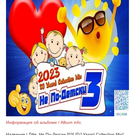
Информация об альбоме / Album info:
Название | Title: Не По-Детски [03] [DJ YasmI Collection Mix]