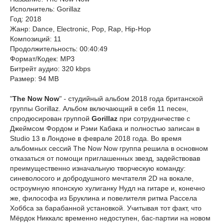
Исполнитель: Gorillaz
Год: 2018
Жанр: Dance, Electronic, Pop, Rap, Hip-Hop
Композиций: 11
Продолжительность: 00:40:49
Формат/Кодек: MP3
Битрейт аудио: 320 kbps
Размер: 94 MB
"
The Now Now
" - студийный альбом 2018 года британской
группы Gorillaz. Альбом включающий в себя 11 песен,
спродюсирован группой
Gorillaz
при сотрудничестве с
Джеймсом Фордом и Рэми Кабака и полностью записан в
Studio 13 в Лондоне в феврале 2018 года. Во время
альбомных сессий The Now Now группа решила в основном
отказаться от помощи приглашенных звезд, задействовав
преимущественно изначальную творческую команду:
синеволосого и добродушного мечтателя 2D на вокале,
остроумную японскую хулиганку Нудл на гитаре и, конечно
же, философа из Бруклина и повелителя ритма Рассела
Хоббса за барабанной установкой. Учитывая тот факт, что
Мёрдок Никкалс временно недоступен, бас-партии на новом