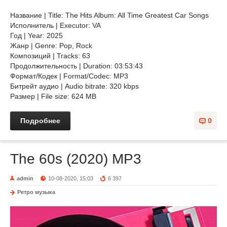
Название | Title: The Hits Album: All Time Greatest Car Songs
Исполнитель | Executor: VA
Год | Year: 2025
Жанр | Genre: Pop, Rock
Композиций | Tracks: 63
Продолжительность | Duration: 03:53:43
Формат/Кодек | Format/Codec: MP3
Битрейт аудио | Audio bitrate: 320 kbps
Размер | File size: 624 MB
Подробнее
0
The 60s (2020) MP3
admin
10-08-2020, 15:03
6 397
Ретро музыка