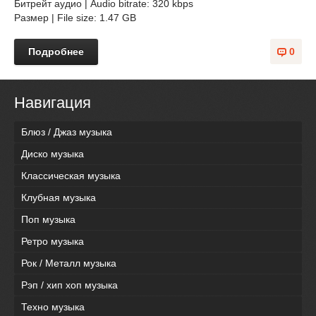
Битрейт аудио | Audio bitrate: 320 kbps
Размер | File size: 1.47 GB
Подробнее
0
Навигация
Блюз / Джаз музыка
Диско музыка
Классическая музыка
Клубная музыка
Поп музыка
Ретро музыка
Рок / Металл музыка
Рэп / хип хоп музыка
Техно музыка