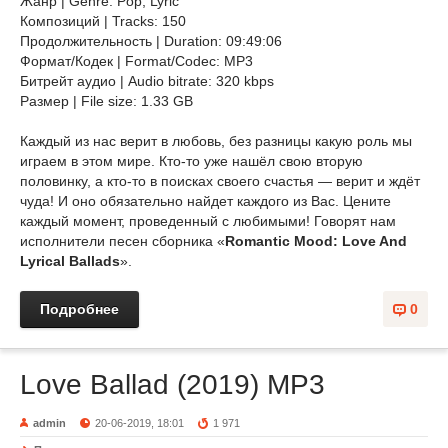
Жанр | Genre: Pop, Lyric
Композиций | Tracks: 150
Продолжительность | Duration: 09:49:06
Формат/Кодек | Format/Codec: MP3
Битрейт аудио | Audio bitrate: 320 kbps
Размер | File size: 1.33 GB
Каждый из нас верит в любовь, без разницы какую роль мы
играем в этом мире. Кто-то уже нашёл свою вторую
половинку, а кто-то в поисках своего счастья — верит и ждёт
чуда! И оно обязательно найдет каждого из Вас. Цените
каждый момент, проведенный с любимыми! Говорят нам
исполнители песен сборника «
Romantic Mood: Love And
Lyrical Ballads
».
Подробнее
0
Love Ballad (2019) MP3
admin
20-06-2019, 18:01
1 971