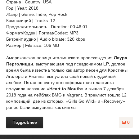
Страна | Country: USA
Год | Year: 2018
Жанр | Genre: Indie, Pop Rock
Композиций | Tracks: 12
Продолжительность | Duration: 00:46:01
Формат/Кодек | Format/Codec: MP3
Битрейт аудио | Audio bitrate: 320 kbps
Размер | File size: 106 MB
Американская певица итальянского происхождения
Лаура
Перголицци
, выступающая под псевдонимом
LP
, долгое
время была известна только как автор песен для Кристины
Агилеры и Рианны, выпустила свой новый студийный
альбом. Пятая по счету полноформатная пластинка
получила название «
Heart to Mouth
» и вышла 7 декабря
2018 года на лейблах BMG и Vagrant. В треклист вошло 12
композиций, две из которых, «Girls Go Wild» и «Recovery»
ранее были выпущены как синглы.
Подробнее
0