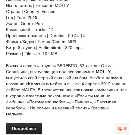
Исполнитель | Executor: MOLLY
Страна | Country: Россия
Год | Year: 2019
Жанр | Genre: Pop
Композиций | Tracks: 14
Продолжительность | Duration: 00:44:14
Формат/Кодек | Format/Codec: MP3
Битрейт аудио | Audio bitrate: 320 kbps
Размер | File size: 102 MB
Бывшая солистка группы SEREBRO, 33-летняя Ольга
Серябкина, выступающая под псевдонимом
MOLLY
,
выпустила свой первый сольный альбом. Альбом получил
название «
‎Косатка в небе
» и вышел 4 апреля 2019 года на
лейбле MALFA. В треклист вошли как новые композиции, так
и хорошо известные поклонникам «‎Если ты меня не
любишь», «‎Потому что любовь», «‎Пьяная», «‎Рассыпая
серебро», «‎Не плачу»‎ и недавний релиз ‎‎«‎Красивый
мальчик».
Подробнее
0