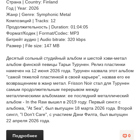
Страна | Country: Finland
Год | Year: 2026
Жанр | Genre: Symphonic Metal
Композиций | Tracks: 12
Продолжительность | Duration: 01:04:05
Формат/Кодек | Format/Codec: MP3
Битрейт аудио | Audio bitrate: 320 kbps
Размер | File size: 147 MB
Десятый сольный студийный альбом и шестой хэви-метал
альбом финской певицы Тарьи Турунен. Релиз пластинки
намечен на 12 июня 2026 года. Турунен назвала этот альбом
"самой тяжелой пластинкой в своей карьере", назвав его ее
возвращением в жанр метал. Frisson Noir стал для Турунен
самым продолжительным перерывом между
металлическими альбомами: ее последний металлический
альбом - In the Raw вышел в 2019 году. Первый сингл с
альбома, "At Sea", был выпущен 18 марта 2026 года. Второй
сингл, "I Don't Care", с участием Дэни Филта, был выпущен
22 апреля 2026 года.
Подробнее
0