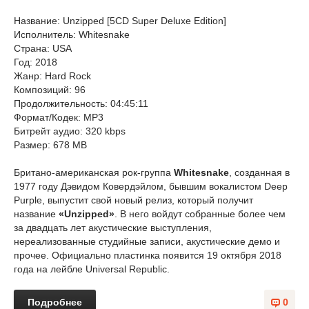
Название: Unzipped [5CD Super Deluxe Edition]
Исполнитель: Whitesnake
Страна: USA
Год: 2018
Жанр: Hard Rock
Композиций: 96
Продолжительность: 04:45:11
Формат/Кодек: MP3
Битрейт аудио: 320 kbps
Размер: 678 MB
Британо-американская рок-группа
Whitesnake
, созданная в
1977 году Дэвидом Ковердэйлом, бывшим вокалистом Deep
Purple, выпустит свой новый релиз, который получит
название
«Unzipped»
. В него войдут собранные более чем
за двадцать лет акустические выступления,
нереализованные студийные записи, акустические демо и
прочее. Официально пластинка появится 19 октября 2018
года на лейбле Universal Republic.
Подробнее
0