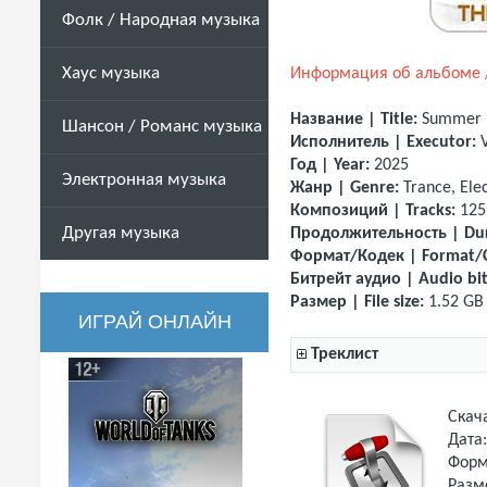
Фолк / Народная музыка
Хаус музыка
Информация об альбоме /
Название | Title:
Summer 
Шансон / Романс музыка
Исполнитель | Executor:
Год | Year:
2025
Электронная музыка
Жанр | Genre:
Trance, Ele
Композиций | Tracks:
125
Другая музыка
Продолжительность | Dur
Формат/Кодек | Format/
Битрейт аудио | Audio bit
Размер | File size:
1.52 GB
ИГРАЙ ОНЛАЙН
Треклист
Скач
Дата
Форм
Разм