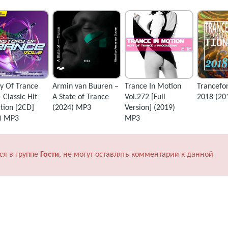
ry Of Trance
Armin van Buuren –
Trance In Motion
Trancefo
- Classic Hit
A State of Trance
Vol.272 [Full
2018 (20
ction [2CD]
(2024) MP3
Version] (2019)
) MP3
MP3
ся в группе
Гости
, не могут оставлять комментарии к данной