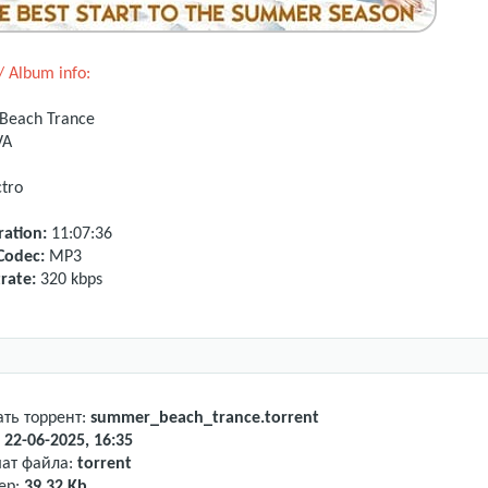
 Album info:
Beach Trance
VA
ctro
ation:
11:07:36
Codec:
MP3
rate:
320 kbps
ать торрент:
summer_beach_trance.torrent
:
22-06-2025, 16:35
ат файла:
torrent
ер:
39.32 Kb