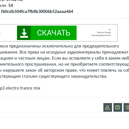
али:
54
:
f60cdb504fca7fb8b30006b52aaaa464
писи предназначены исключительно для предварительного
шивания. Все права на исходные аудиоматериалы принадлежат
ациям и частным лицам. Если вы оставляете у себя в каком-либ
омительного прослушивания, но не приобретаете соответствую
 нарушаете закон об авторском праве, что может повлечь за со
тствующим статьям существующего законодательства.
mp3
electro trance mix