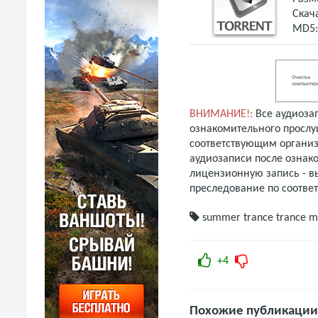
Скач
MD5
ВНИМАНИЕ!:
Все аудиоза
ознакомительного прослу
соответствующим организ
аудиозаписи после ознак
лицензионную запись - вы
преследование по соотве
summer trance
trance 
+4
Похожие публикации