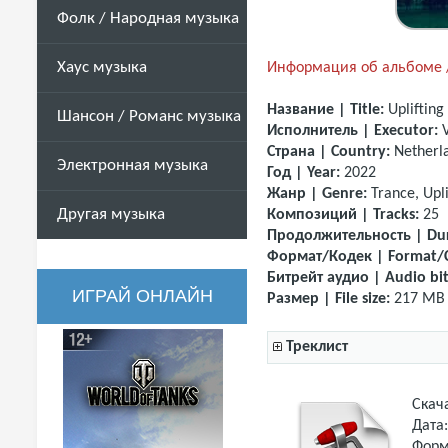
Фолк / Народная музыка
Хаус музыка
Информация об альбоме /
Название | Title:
Uplifting
Шансон / Романс музыка
Исполнитель | Executor:
Страна | Country:
Netherl
Электронная музыка
Год | Year:
2022
Жанр | Genre:
Trance, Upli
Другая музыка
Композиций | Tracks:
25
Продолжительность | Dur
Формат/Кодек | Format/
Битрейт аудио | Audio bit
ИГРАЙ ОНЛАЙН
Размер | File size:
217 MB
Треклист
Скач
Дата
Форм