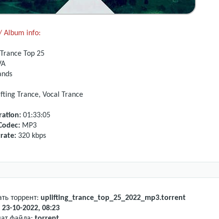
 Album info:
 Trance Top 25
VA
ands
fting Trance, Vocal Trance
ation:
01:33:05
Codec:
MP3
rate:
320 kbps
ать торрент:
uplifting_trance_top_25_2022_mp3.torrent
:
23-10-2022, 08:23
ат файла:
torrent