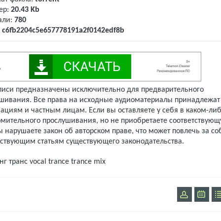
ер:
20.43 Kb
али:
780
:
c6fb2204c5e657778191a2f0142edf8b
писи предназначены исключительно для предварительного
шивания. Все права на исходные аудиоматериалы принадлежат
ациям и частным лицам. Если вы оставляете у себя в каком-либ
омительного прослушивания, но не приобретаете соответствую
 нарушаете закон об авторском праве, что может повлечь за со
тствующим статьям существующего законодательства.
нг транс
vocal trance
trance mix