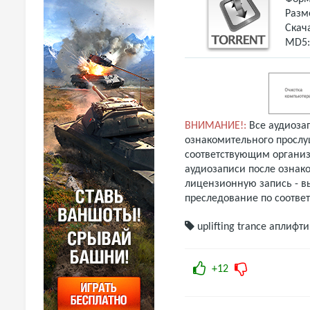
Разм
Скач
MD5
ВНИМАНИЕ!:
Все аудиоза
ознакомительного прослу
соответствующим организ
аудиозаписи после ознак
лицензионную запись - вы
преследование по соотве
uplifting trance
аплифти
+12