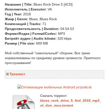
Название | Title:
Blues Rock Drive 5 [4CD]
Исполнитель | Executor:
VA
Год | Year:
2018
Жанр | Genre:
Blues, Blues Rock
Композиций | Tracks:
71
Продолжительность | Duration:
04:54:53
Формат/Кодек | Format/Codec:
MP3
Битрейт аудио | Audio bitrate:
320 kbps
Размер | File size:
689 MB
Мой собственный "самопальный" сборник. Все треки
нормализованы по среднему уровню громкости. Приятного
прослушивания!
Треклист
Скачать торрент:
blues_rock_drive_5_4cd_2018_mp3_
ot_don_mus.torrent