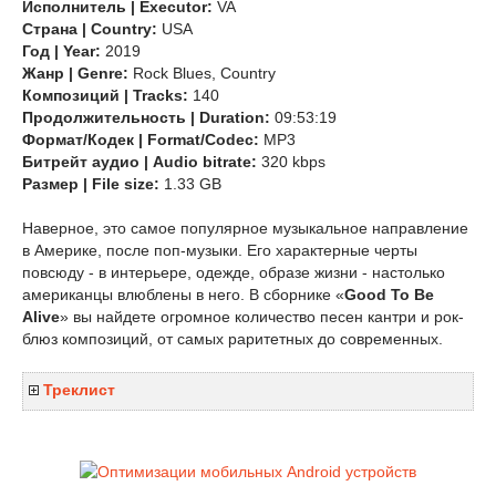
Исполнитель | Executor:
VA
Страна | Country:
USA
Год | Year:
2019
Жанр | Genre:
Rock Blues, Country
Композиций | Tracks:
140
Продолжительность | Duration:
09:53:19
Формат/Кодек | Format/Codec:
MP3
Битрейт аудио | Audio bitrate:
320 kbps
Размер | File size:
1.33 GB
Наверное, это самое популярное музыкальное направление
в Америке, после поп-музыки. Его характерные черты
повсюду - в интерьере, одежде, образе жизни - настолько
американцы влюблены в него. В сборнике «
Good To Be
Alive
» вы найдете огромное количество песен кантри и рок-
блюз композиций, от самых раритетных до современных.
Треклист