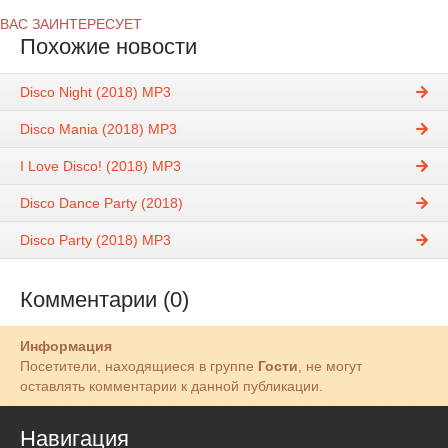
ВАС ЗАИНТЕРЕСУЕТ
Похожие новости
Disco Night (2018) MP3
Disco Mania (2018) MP3
I Love Disco! (2018) MP3
Disco Dance Party (2018)
Disco Party (2018) MP3
Комментарии (0)
Информация
Посетители, находящиеся в группе
Гости
, не могут
оставлять комментарии к данной публикации.
Навигация