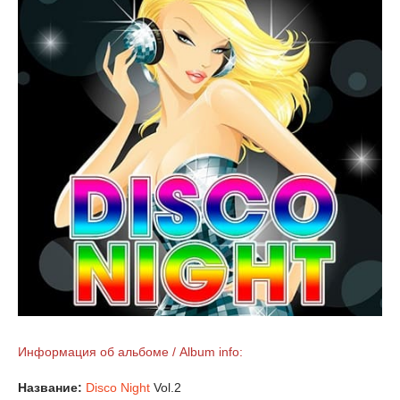
Информация об альбоме / Album info:
Название:
Disco Night
Vol.2