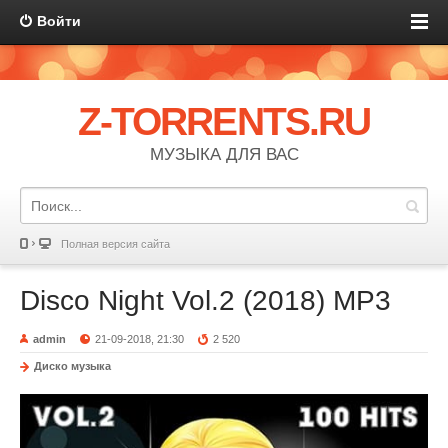
Войти
Z-TORRENTS.RU
МУЗЫКА ДЛЯ ВАС
Полная версия сайта
Disco Night Vol.2 (2018) MP3
admin
21-09-2018, 21:30
2 520
Диско музыка