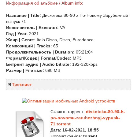
Информация об альбоме / Album info:
Название | Title:
Дискотека 80-90 х По-Новому Зарубежный
выпуск 71
Исполнитель | Executor:
VA
Год | Year:
2021
Жанр | Genre:
Italo Disco, Disco, Eurodance
Композиций | Tracks:
65
Продолжительность | Duration:
05:21:04
Формат/Кодек | Format/Codec:
MP3
Битрейт аудио | Audio bitrate:
192-320kbps
Размер | File size:
698 MB
Треклист
Скачать торрент:
diskoteka-80-90-h-
po-novomu-zarubezhnyj-vypusk-
71.torrent
Дата:
16-02-2021, 18:55
Формат файла:
torrent