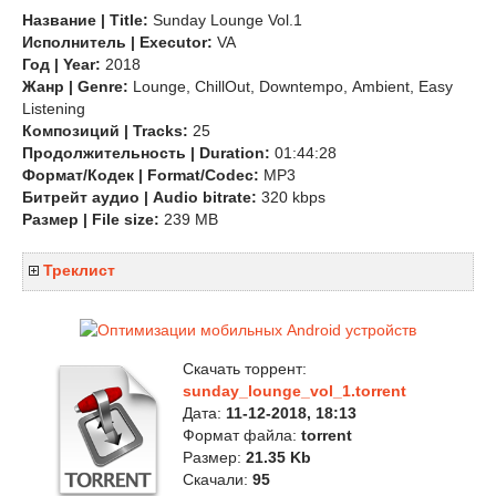
Название | Title:
Sunday Lounge Vol.1
Исполнитель | Executor:
VA
Год | Year:
2018
Жанр | Genre:
Lounge, ChillOut, Downtempo, Ambient, Easy
Listening
Композиций | Tracks:
25
Продолжительность | Duration:
01:44:28
Формат/Кодек | Format/Codec:
MP3
Битрейт аудио | Audio bitrate:
320 kbps
Размер | File size:
239 MB
Треклист
Скачать торрент:
sunday_lounge_vol_1.torrent
Дата:
11-12-2018, 18:13
Формат файла:
torrent
Размер:
21.35 Kb
Скачали:
95