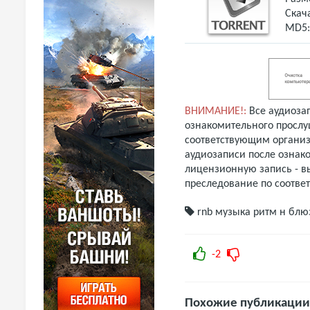
Скач
MD5
ВНИМАНИЕ!:
Все аудиоза
ознакомительного прослу
соответствующим организ
аудиозаписи после ознак
лицензионную запись - вы
преследование по соотве
rnb музыка
ритм н блю
-2
Похожие публикации