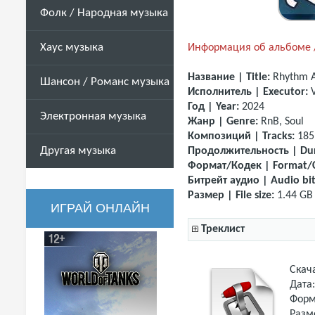
Фолк / Народная музыка
Хаус музыка
Информация об альбоме /
Название | Title:
Rhythm A
Шансон / Романс музыка
Исполнитель | Executor:
Год | Year:
2024
Электронная музыка
Жанр | Genre:
RnB, Soul
Композиций | Tracks:
185
Другая музыка
Продолжительность | Dur
Формат/Кодек | Format/
Битрейт аудио | Audio bit
Размер | File size:
1.44 GB
ИГРАЙ ОНЛАЙН
Треклист
Скач
Дата
Форм
Разм