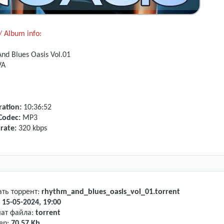
 Album info:
nd Blues Oasis Vol.01
VA
ation:
10:36:52
Codec:
MP3
rate:
320 kbps
ать торрент:
rhythm_and_blues_oasis_vol_01.torrent
:
15-05-2024, 19:00
ат файла:
torrent
ер:
70.57 Kb