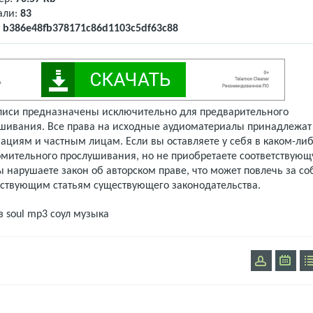
али:
83
:
b386e48fb378171c86d1103c5df63c88
писи предназначены исключительно для предварительного
шивания. Все права на исходные аудиоматериалы принадлежат
ациям и частным лицам. Если вы оставляете у себя в каком-либ
омительного прослушивания, но не приобретаете соответствую
 нарушаете закон об авторском праве, что может повлечь за со
тствующим статьям существующего законодательства.
з
soul mp3
соул музыка