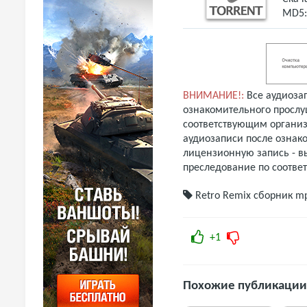
MD5
ВНИМАНИЕ!:
Все аудиоза
ознакомительного прослу
соответствующим организ
аудиозаписи после ознак
лицензионную запись - вы
преследование по соотве
Retro Remix
сборник m
+1
Похожие публикации