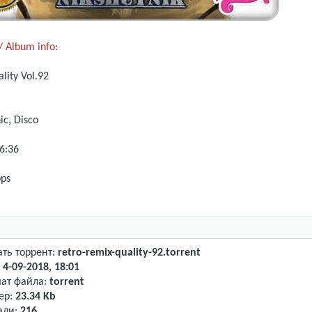
 Album info:
lity
Vol.92
ic, Disco
6:36
ps
ать торрент:
retro-remix-quality-92.torrent
:
4-09-2018, 18:01
ат файла:
torrent
ер:
23.34 Kb
али:
216