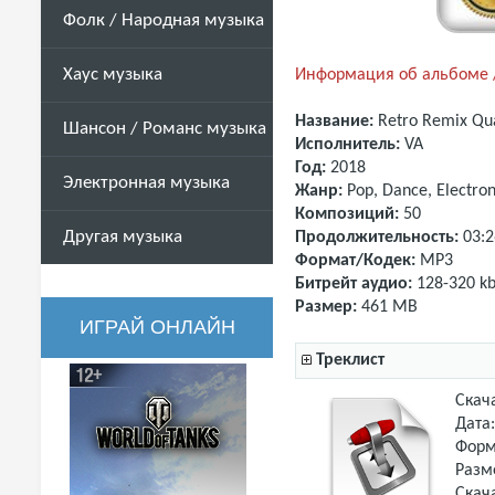
Фолк / Народная музыка
Хаус музыка
Информация об альбоме /
Название:
Retro Remix Qua
Шансон / Романс музыка
Исполнитель:
VA
Год:
2018
Электронная музыка
Жанр:
Pop, Dance, Electron
Композиций:
50
Другая музыка
Продолжительность:
03:2
Формат/Кодек:
MP3
Битрейт аудио:
128-320 kb
Размер:
461 MB
ИГРАЙ ОНЛАЙН
Треклист
Скач
Дата
Форм
Разм
Скач